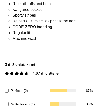
Rib-knit cuffs and hem
Kangaroo pocket
Sporty stripes
Raised CODE-ZERO print at the front
CODE-ZERO branding
Regular fit
Machine wash
3 di 3 valutazioni
4.67 di 5 Stelle
Valutazione media di 4.67 su 5 stelle
Perfetto (2)
67%
Molto buono (1)
33%