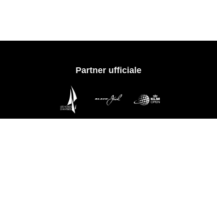
Partner ufficiale
 regate
Servizio clienti
to della squadra
Aiuto e contatti
ela
Guida alle taglie
Spedizione
d'Antibes
Pagamento