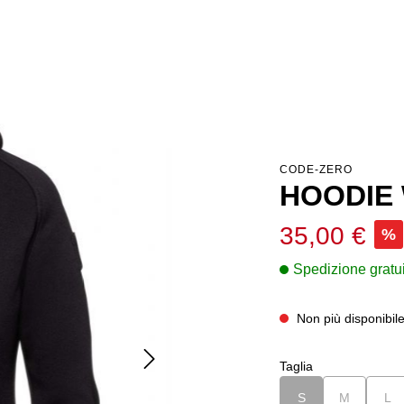
CODE-ZERO
HOODIE
Prezzo di vendita:
35,00 €
%
Spedizione gratui
Non più disponibil
Seleziona
Taglia
S
(Questa opzione non
M
(Questa op
L
(Q