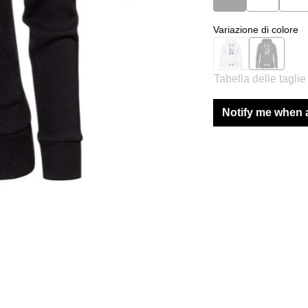
Seleziona
Variazione di colore
White
Black
(Questa opzione non 
(Questa op
Tabella delle taglie
Notify me when a