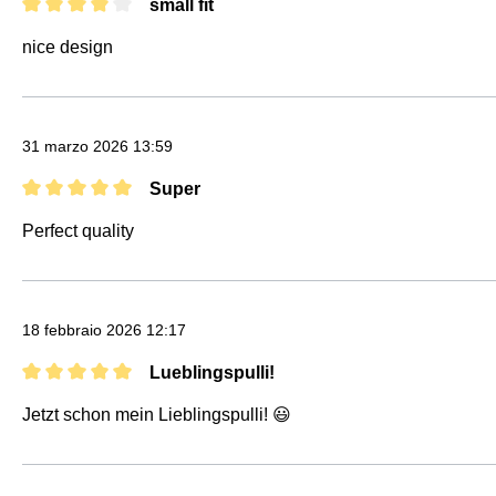
small fit
Recensione con valutazione di 4 su 5 stelle
nice design
31 marzo 2026 13:59
Super
Recensione con valutazione di 5 su 5 stelle
Perfect quality
18 febbraio 2026 12:17
Lueblingspulli!
Recensione con valutazione di 5 su 5 stelle
Jetzt schon mein Lieblingspulli! 😃