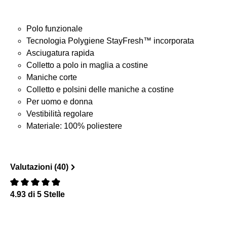
Polo funzionale
Tecnologia Polygiene StayFresh™ incorporata
Asciugatura rapida
Colletto a polo in maglia a costine
Maniche corte
Colletto e polsini delle maniche a costine
Per uomo e donna
Vestibilità regolare
Materiale: 100% poliestere
Valutazioni (40)
4.93 di 5 Stelle
Recensione con valutazione di 0 su 5 stelle