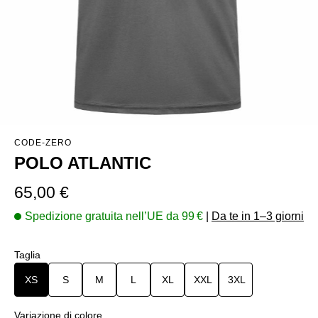
CODE-ZERO
POLO ATLANTIC
Prezzo normale:
65,00 €
Spedizione gratuita nell’UE da 99 €
|
Da te in 1–3 giorni
Seleziona
Taglia
XS
S
M
L
XL
XXL
3XL
Seleziona
Variazione di colore