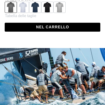
Charcoal
White
Navy
Black
Grey
Tabella delle taglie
NEL CARRELLO