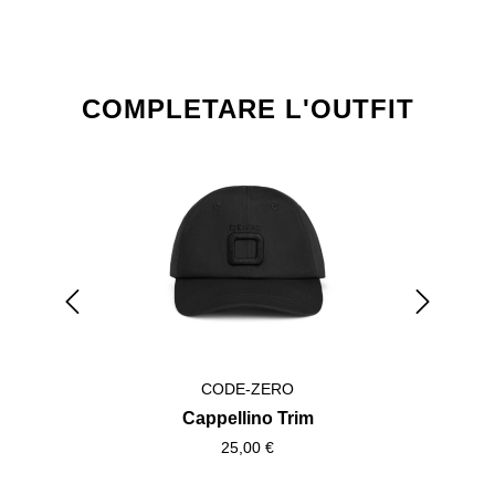
Salta la galleria dei prodotti
COMPLETARE L'OUTFIT
CODE-ZERO
Cappellino Trim
25,00 €