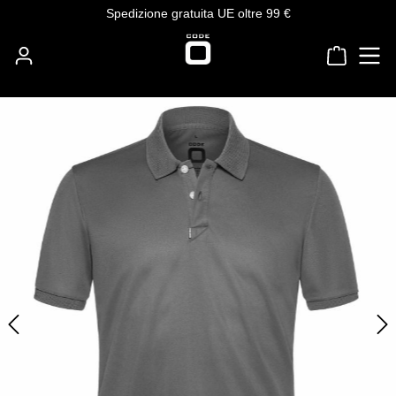
Spedizione gratuita UE oltre 99 €
Passa al contenuto principale
Il carre
Salta la galleria di immagini