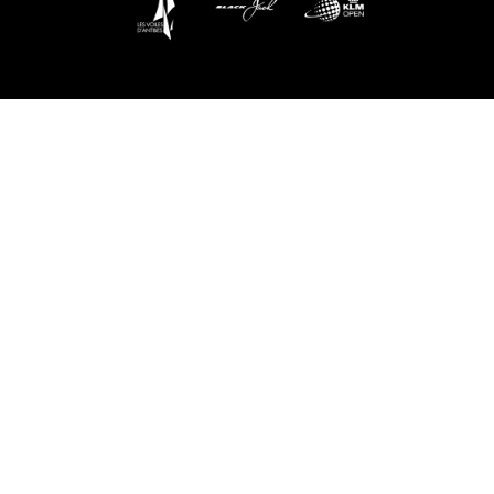
Events
Service
Hilfe & Kontakt
s
Größentabelle
Versand
d'Antibes
Zahlung
z
Rückgabe
als
Newsletter
Blog
Sprache