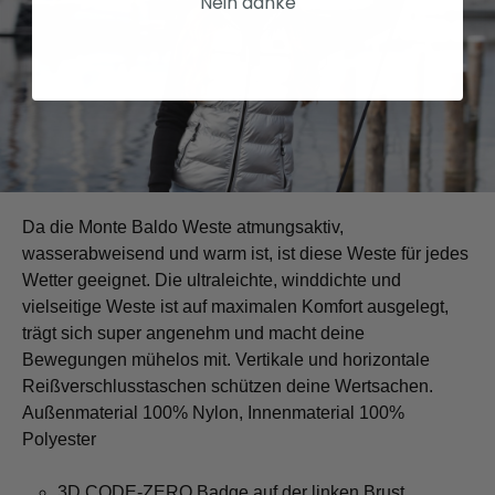
Nein danke
Da die Monte Baldo Weste atmungsaktiv,
wasserabweisend und warm ist, ist diese Weste für jedes
Wetter geeignet. Die ultraleichte, winddichte und
vielseitige Weste ist auf maximalen Komfort ausgelegt,
trägt sich super angenehm und macht deine
Bewegungen mühelos mit. Vertikale und horizontale
Reißverschlusstaschen schützen deine Wertsachen.
Außenmaterial 100% Nylon, Innenmaterial 100%
Polyester
3D CODE-ZERO Badge auf der linken Brust