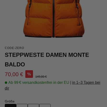
CODE-ZERO
STEPPWESTE DAMEN MONTE
BALDO
Verkaufspreis:
70,00 €
%
Regulärer Preis:
149,00 €
Ab 99 € versandkostenfrei in der EU
|
in 1–3 Tagen bei
dir
auswählen
Größe