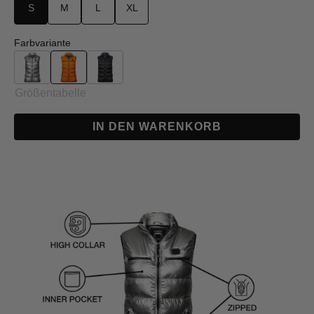
S
M
L
XL
auswählen
Farbvariante
Silber
Orange
Schwarz
Größentabelle
IN DEN WARENKORB