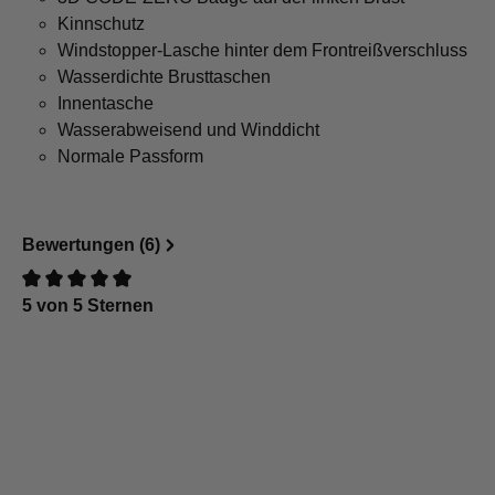
Kinnschutz
Windstopper-Lasche hinter dem Frontreißverschluss
Wasserdichte Brusttaschen
Innentasche
Wasserabweisend und Winddicht
Normale Passform
Bewertungen (6)
5 von 5 Sternen
Bewertung mit 0 von 5 Sternen