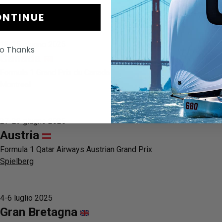
Barcellona
NTINUE
13-15 giugno 2025
o Thanks
Canada
Formula 1 Grand Prix du Canada
Montreal
27-29 giugno 2025
Austria
Formula 1 Qatar Airways Austrian Grand Prix
Spielberg
4-6 luglio 2025
Gran Bretagna