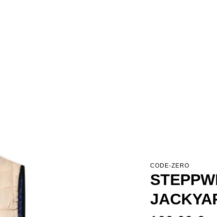
CODE-ZERO
STEPPW
JACKYA
Regulärer Preis: