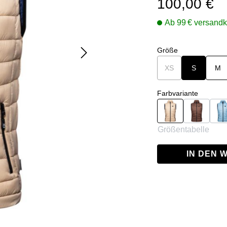
100,00 €
Ab 99 € versandk
auswählen
Größe
XS
(Diese Option ist zu
S
M
auswähl
Farbvariante
Beige
Brown
H
Größentabelle
IN DEN