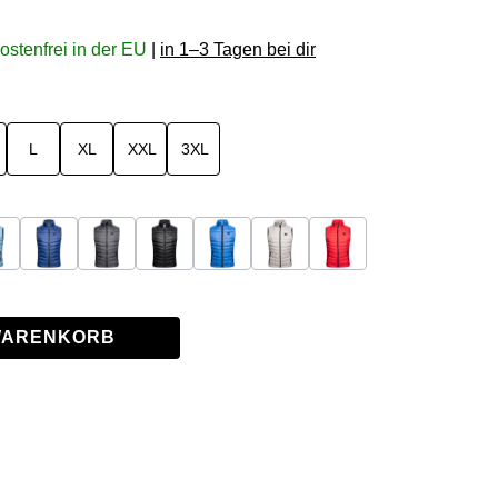
ostenfrei in der EU
|
in 1–3 Tagen bei dir
rzeit nicht verfügbar.)
L
XL
XXL
3XL
en
ellblau
Navy
Anthracite
Schwarz
Blau
Grau
Rot
 WARENKORB