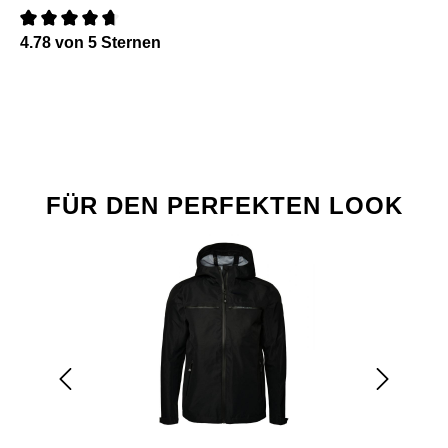
4.78 von 5 Sternen
Bewertung mit 0 von 5 Sternen
Produktgalerie überspringen
FÜR DEN PERFEKTEN LOOK