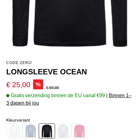
CODE-ZERO
LONGSLEEVE OCEAN
Verkoopprijs:
€ 25,00
%
Normale prijs:
€ 55,00
Gratis verzending binnen de EU vanaf €99
|
Binnen 1–
3 dagen bij jou
Selecteer
Kleurvariant
White
Navy
Black
Grey
Red
(Deze optie is momenteel niet beschikbaar.)
(Deze optie is momenteel niet beschikbaar.)
(Deze optie is momenteel niet beschikbaar.)
(Deze optie is momenteel niet besch