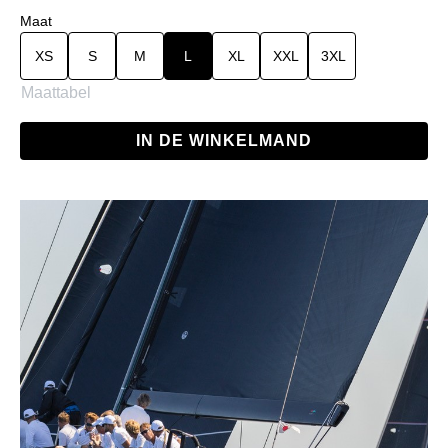
Selecteer
Maat
XS
S
M
L
XL
XXL
3XL
Maattabel
IN DE WINKELMAND