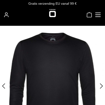
Gratis verzending EU vanaf 99 €
Ga naar de hoofdinhoud
Winkelw
Afbeeldingengalerij overslaan