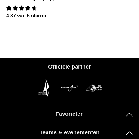
4.87 van 5 sterren
Recensie met een waardering van 0 van de 5 sterren
Officiële partner
Favorieten
Teams & evenementen