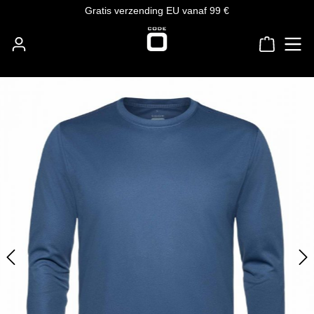
Gratis verzending EU vanaf 99 €
Ga naar de hoofdinhoud
Winkelw
Afbeeldingengalerij overslaan