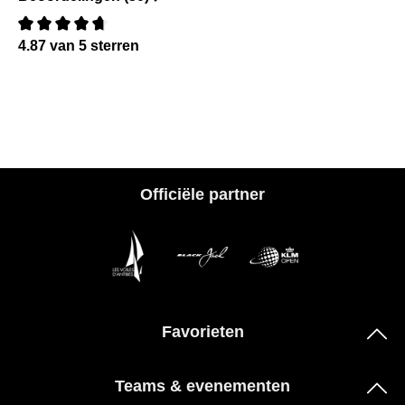
4.87 van 5 sterren
Recensie met een waardering van 0 van de 5 sterren
Officiële partner
Favorieten
Teams & evenementen