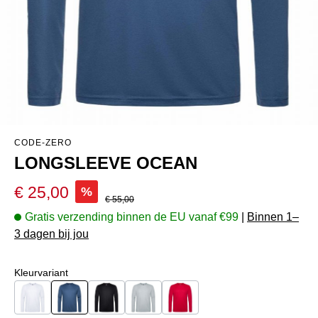
CODE-ZERO
LONGSLEEVE OCEAN
Verkoopprijs:
€ 25,00
%
Normale prijs:
€ 55,00
Gratis verzending binnen de EU vanaf €99
|
Binnen 1–
3 dagen bij jou
Selecteer
Kleurvariant
White
Navy
Black
Grey
Red