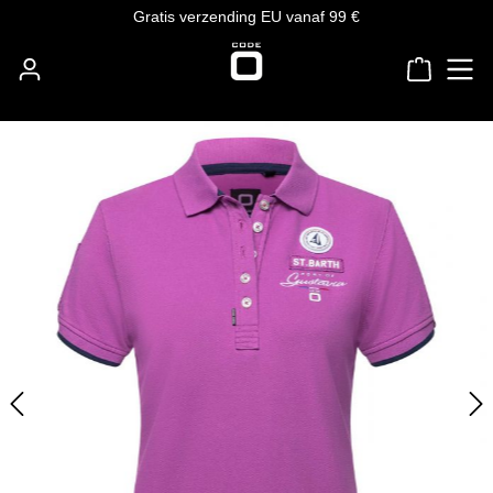
Gratis verzending EU vanaf 99 €
Ga naar de hoofdinhoud
Winkelw
Afbeeldingengalerij overslaan