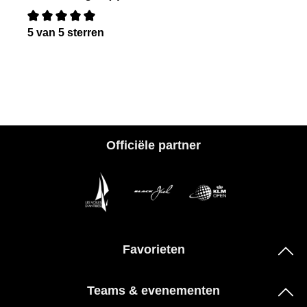
5 van 5 sterren
Recensie met een waardering van 0 van de 5 sterren
Officiële partner
Favorieten
Teams & evenementen