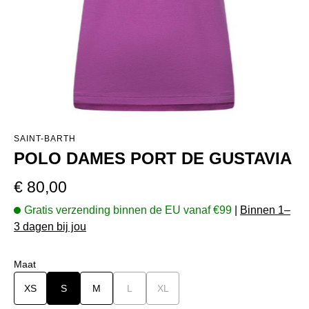
SAINT-BARTH
POLO DAMES PORT DE GUSTAVIA
Normale prijs:
€ 80,00
Gratis verzending binnen de EU vanaf €99
|
Binnen 1–
3 dagen bij jou
Selecteer
Maat
XS
S
M
L
(Deze optie is momenteel niet beschikbaar.)
XL
(Deze optie is momenteel niet beschi