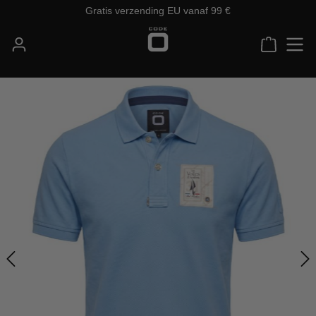
Gratis verzending EU vanaf 99 €
Ga naar de hoofdinhoud
Winkelw
Afbeeldingengalerij overslaan