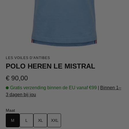
LES VOILES D'ANTIBES
POLO HEREN LE MISTRAL
Normale prijs:
€ 90,00
Gratis verzending binnen de EU vanaf €99
|
Binnen 1–
3 dagen bij jou
Selecteer
Maat
M
L
XL
XXL