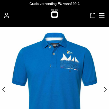
Gratis verzending EU vanaf 99 €
Ga naar de hoofdinhoud
Winkelw
Afbeeldingengalerij overslaan