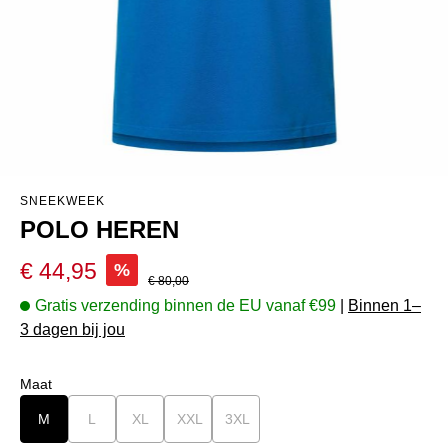
SNEEKWEEK
POLO HEREN
Verkoopprijs:
€ 44,95
%
Normale prijs:
€ 80,00
Gratis verzending binnen de EU vanaf €99
|
Binnen 1–
3 dagen bij jou
Selecteer
Maat
M
L
(Deze optie is momenteel niet beschikbaar.)
XL
(Deze optie is momenteel niet beschikbaar.)
XXL
(Deze optie is momenteel niet beschikbaar.)
3XL
(Deze optie is momenteel niet besch