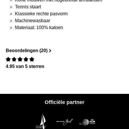
Tennis staart
Klassieke rechte pasvorm
Machinewasbaar
Materiaal: 100% katoen
Beoordelingen (20)
4.95 van 5 sterren
Recensie met een waardering van 0 van de 5 sterren
Officiële partner