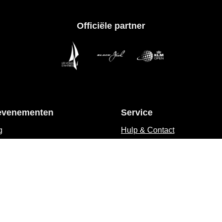
Officiële partner
evenementen
Service
g
Hulp & Contact
en
Maattabellen
Verzending
d'Antibes
Betalen
z
Retourneren
als
Nieuwsbrief
Blog