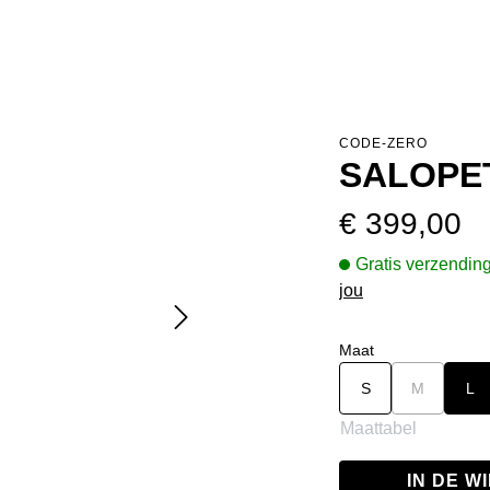
CODE-ZERO
SALOPE
Normale prijs:
€ 399,00
Gratis verzendin
jou
Selecteer
Maat
S
M
(Deze optie
L
Maattabel
IN DE 