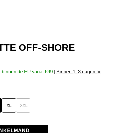
TTE OFF-SHORE
g binnen de EU vanaf €99
|
Binnen 1–3 dagen bij
 is momenteel niet beschikbaar.)
XL
XXL
(Deze optie is momenteel niet beschikbaar.)
WINKELMAND