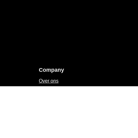
Company
Over ons
Winkels
Catalogi
Vacatures
Herroepingsrecht
Algemene voorwaarden
Privacy