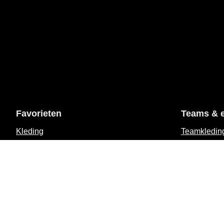
Favorieten
Teams & 
Kleding
Teamkledin
Eigenschappen
Evenement
Polo's
Zeilers
Jassen
Les Voiles 
Bodywarmers
Saint-Trope
Rugzakken & Tassen
Puerto Port
Sale