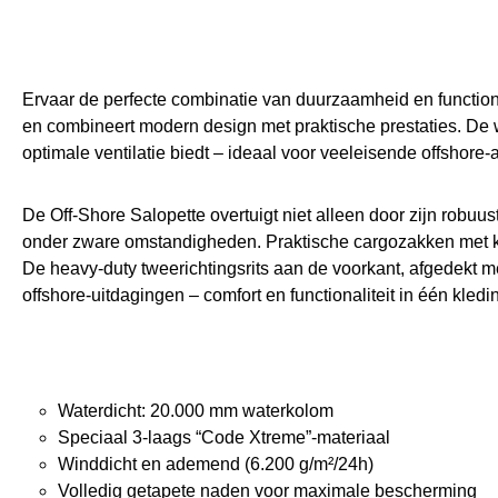
Ervaar de perfecte combinatie van duurzaamheid en functiona
en combineert modern design met praktische prestaties. De w
optimale ventilatie biedt – ideaal voor veeleisende offshore-
De Off-Shore Salopette overtuigt niet alleen door zijn robuu
onder zware omstandigheden. Praktische cargozakken met kli
De heavy-duty tweerichtingsrits aan de voorkant, afgedekt m
offshore-uitdagingen – comfort en functionaliteit in één kledi
Waterdicht: 20.000 mm waterkolom
Speciaal 3-laags “Code Xtreme”-materiaal
Winddicht en ademend (6.200 g/m²/24h)
Volledig getapete naden voor maximale bescherming