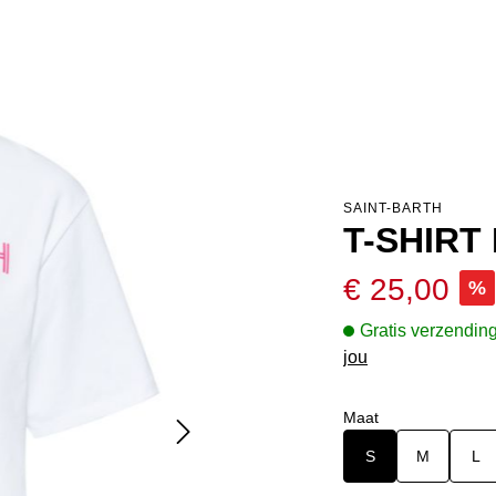
SAINT-BARTH
T-SHIRT
Verkoopprijs:
€ 25,00
%
Gratis verzendin
jou
Selecteer
Maat
S
M
L