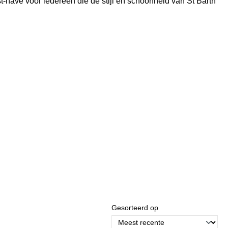
st-have voor iedereen die de stijl en schoonheid van St Barth
Gesorteerd op