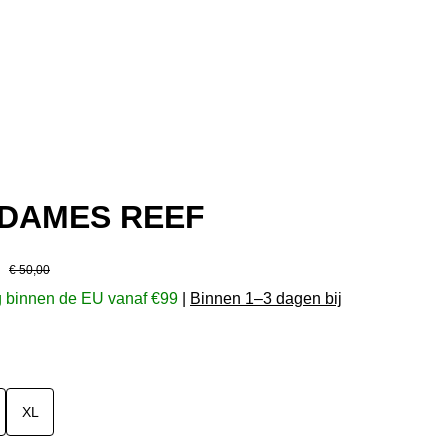
 DAMES REEF
Normale prijs:
€ 50,00
g binnen de EU vanaf €99
|
Binnen 1–3 dagen bij
XL