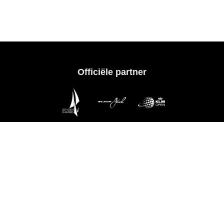
Officiële partner
evenementen
Service
g
Hulp & Contact
en
Maattabellen
Verzending
d'Antibes
Betalen