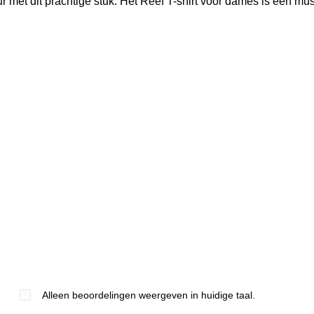
ur met dit prachtige stuk. Het Reef T-shirt voor dames is een mu
Alleen beoordelingen weergeven in huidige taal.