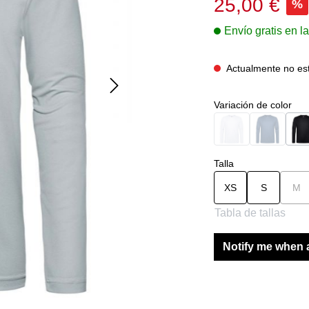
25,00 €
%
Envío gratis en 
Actualmente no est
Seleccione
Variación de color
Blanco
Navy
N
(Esta opción no está
(Esta opci
Seleccione
Talla
XS
S
M
(E
Tabla de tallas
Notify me when a