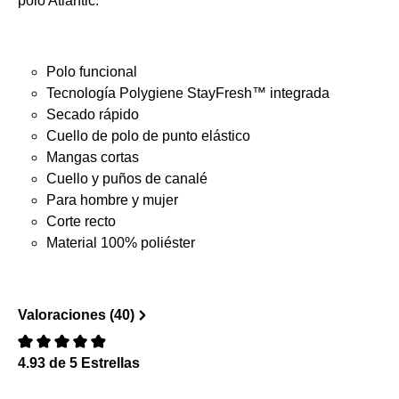
polo Atlantic.
Polo funcional
Tecnología Polygiene StayFresh™ integrada
Secado rápido
Cuello de polo de punto elástico
Mangas cortas
Cuello y puños de canalé
Para hombre y mujer
Corte recto
Material 100% poliéster
Valoraciones (40)
4.93 de 5 Estrellas
Reseña con calificación de 0 de 5 estrellas