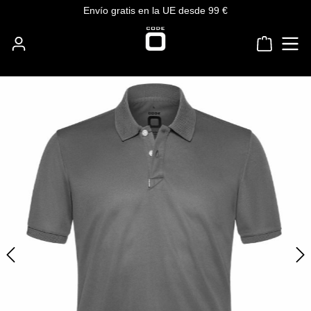
Envío gratis en la UE desde 99 €
Saltar al contenido principal
El carri
Omitir galería de imágenes