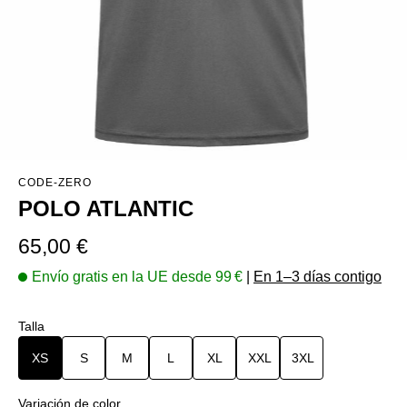
CODE-ZERO
POLO ATLANTIC
Precio normal:
65,00 €
Envío gratis en la UE desde 99 €
|
En 1–3 días contigo
Seleccione
Talla
XS
S
M
L
XL
XXL
3XL
Seleccione
Variación de color