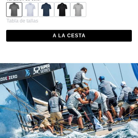
Charcoal
Blanco
Navy
Negro
Gris
Tabla de tallas
A LA CESTA