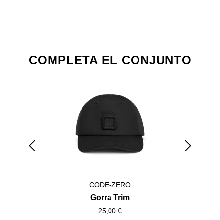
Omitir la galería de productos
COMPLETA EL CONJUNTO
CODE-ZERO
Gorra Trim
25,00 €