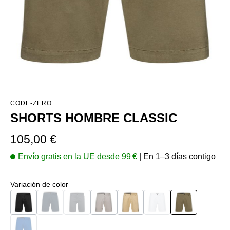
CODE-ZERO
SHORTS HOMBRE CLASSIC
Precio normal:
105,00 €
Envío gratis en la UE desde 99 €
|
En 1–3 días contigo
Seleccione
Variación de color
Negro
Navy
Gris oscuro
Washed Grey
Sand
Blanco
Burned Olive
(Esta opción no está disponible en este momento.)
(Esta opción no está disponible en este momento.)
(Esta opción no está disp