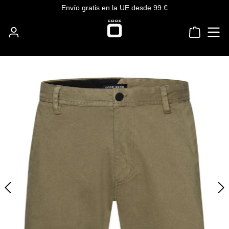
Envío gratis en la UE desde 99 €
Saltar al contenido principal
El carri
Omitir galería de imágenes