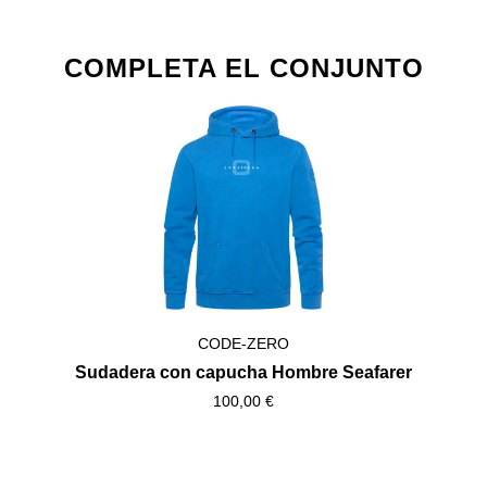
Omitir la galería de productos
COMPLETA EL CONJUNTO
CODE-ZERO
Sudadera con capucha Hombre Seafarer
100,00 €