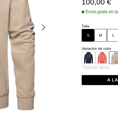
100,00 €
Envío gratis en 
Seleccione
Talla
S
M
L
Seleccione
Variación de color
Navy
Naranja
B
Tabla de tallas
A L