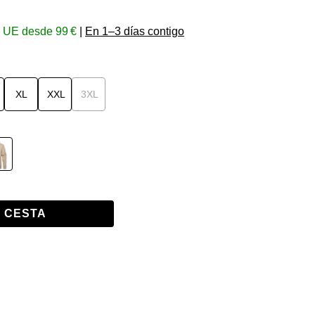
la UE desde 99 €
|
En 1–3 días contigo
XL
XXL
3XL
(Esta opción no está disponible en este momento.)
eige
A CESTA