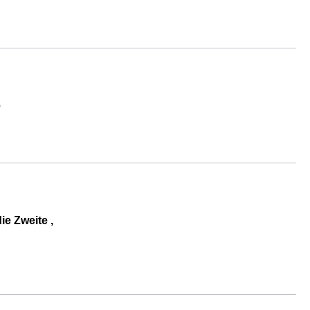
e
e Zweite ,