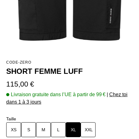
CODE-ZERO
SHORT FEMME LUFF
Prix régulier :
115,00 €
Livraison gratuite dans l’UE à partir de 99 €
|
Chez toi
dans 1 à 3 jours
Sélectionnez
Taille
XS
S
M
L
XL
XXL