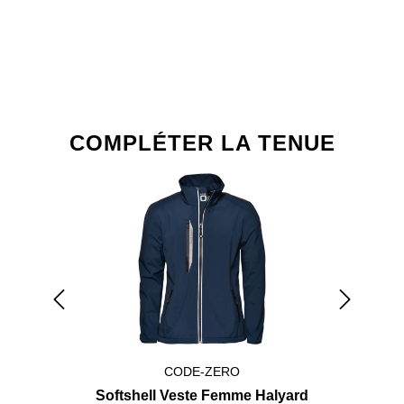
Ignorer la galerie de produits
COMPLÉTER LA TENUE
CODE-ZERO
Softshell Veste Femme Halyard