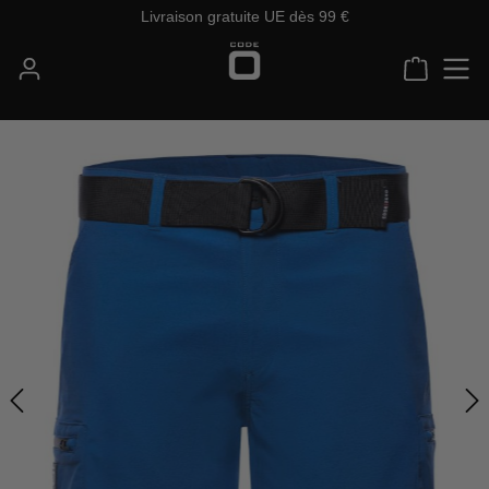
Livraison gratuite UE dès 99 €
Passer au contenu principal
Le panie
Ignorer la galerie d'images