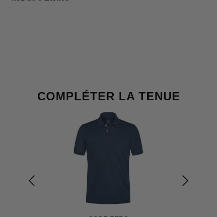
Ignorer la galerie de produits
COMPLÉTER LA TENUE