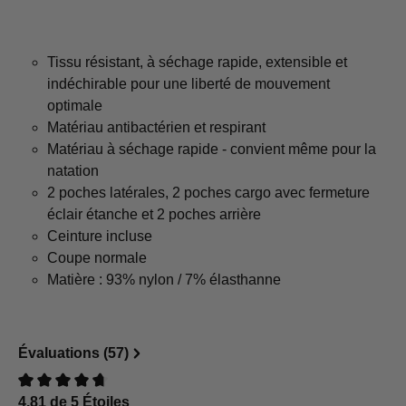
Tissu résistant, à séchage rapide, extensible et
indéchirable pour une liberté de mouvement
optimale
Matériau antibactérien et respirant
Matériau à séchage rapide - convient même pour la
natation
2 poches latérales, 2 poches cargo avec fermeture
éclair étanche et 2 poches arrière
Ceinture incluse
Coupe normale
Matière : 93% nylon / 7% élasthanne
Évaluations (57)
4.81 de 5 Étoiles
Évaluation avec une note de 0 sur 5 étoiles