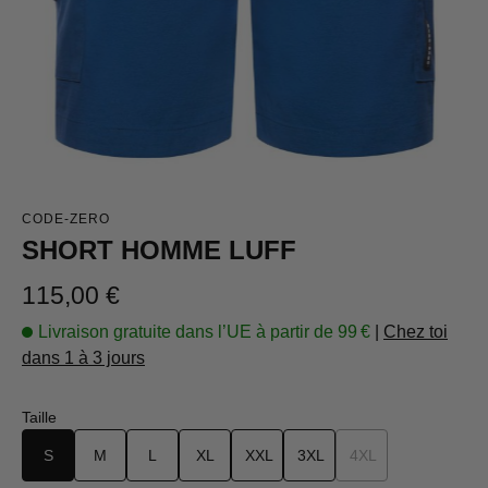
CODE-ZERO
SHORT HOMME LUFF
Prix régulier :
115,00 €
Livraison gratuite dans l’UE à partir de 99 €
|
Chez toi
dans 1 à 3 jours
Sélectionnez
Taille
S
M
L
XL
XXL
3XL
4XL
(Cette option n'est