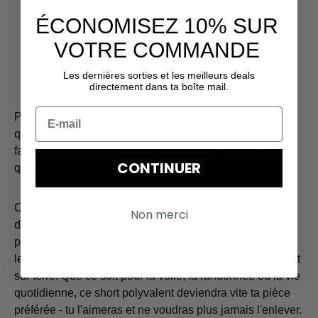
ÉCONOMISEZ 10% SUR
VOTRE COMMANDE
Les dernières sorties et les meilleurs deals
directement dans ta boîte mail.
Pour nos shorts Luff, nous utilisons un tissu de haute
qualité, extensible, à séchage rapide et léger, ce qui en
fait les shorts les plus confortables et les plus souples
CONTINUER
que tu aies jamais portés.
Ces shorts adaptables ont une coupe régulière et
Non merci
disposent d'une ceinture intégrée, de plusieurs poches
pratiques et de fermetures éclair étanches, ce qui en fait
le compagnon idéal pour toutes les aventures sur l'eau et
sur terre. Que ce soit pour la voile, la randonnée ou la vie
quotidienne, ce short polyvalent deviendra vite ta pièce
préférée - tu l'aimeras et ne voudras plus jamais l'enlever.