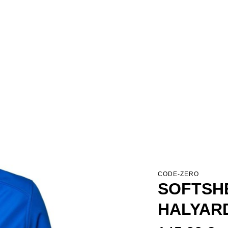
CODE-ZERO
SOFTSH
HALYAR
Prix régulier :