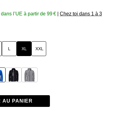
 dans l’UE à partir de 99 €
|
Chez toi dans 1 à 3
L
XL
XXL
kydiver Blue
Noir
Gris
 AU PANIER