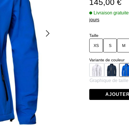
145,00 €
Livraison gratuite
jours
Sélectionnez
Taille
XS
S
M
Sélectionnez
Variante de couleur
Blanc
Navy
S
Graphique de taille
AJOUTER