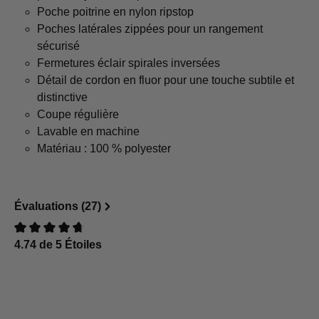
Poche poitrine en nylon ripstop
Poches latérales zippées pour un rangement
sécurisé
Fermetures éclair spirales inversées
Détail de cordon en fluor pour une touche subtile et
distinctive
Coupe régulière
Lavable en machine
Matériau : 100 % polyester
Évaluations (27)
4.74 de 5 Étoiles
Évaluation avec une note de 0 sur 5 étoiles