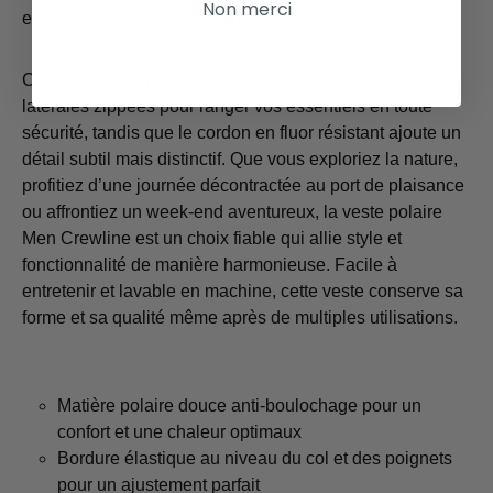
Non merci
et esthétique technique raffinée.
Conçue pour la praticité, la veste est dotée de poches
latérales zippées pour ranger vos essentiels en toute
sécurité, tandis que le cordon en fluor résistant ajoute un
détail subtil mais distinctif. Que vous exploriez la nature,
profitiez d’une journée décontractée au port de plaisance
ou affrontiez un week-end aventureux, la veste polaire
Men Crewline est un choix fiable qui allie style et
fonctionnalité de manière harmonieuse. Facile à
entretenir et lavable en machine, cette veste conserve sa
forme et sa qualité même après de multiples utilisations.
Matière polaire douce anti-boulochage pour un
confort et une chaleur optimaux
Bordure élastique au niveau du col et des poignets
pour un ajustement parfait