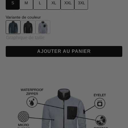
S
M
L
XL
XXL
3XL
Sélectionnez
Variante de couleur
Navy
Noir
Gris clair
Graphique de taille
AJOUTER AU PANIER