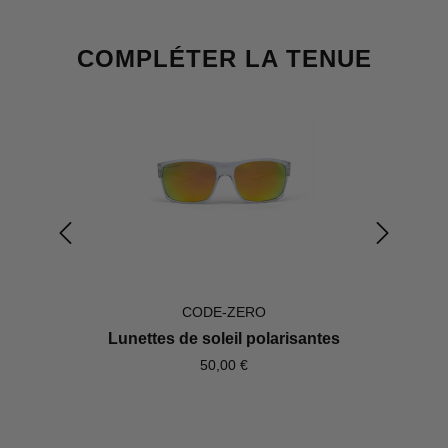
Ignorer la galerie de produits
COMPLÉTER LA TENUE
CODE-ZERO
Lunettes de soleil polarisantes
50,00 €