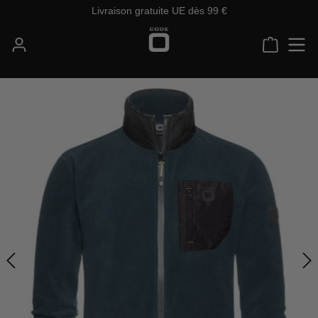
Livraison gratuite UE dès 99 €
Passer au contenu principal
Le panie
Ignorer la galerie d'images