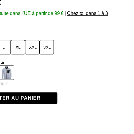
€
tuite dans l’UE à partir de 99 €
|
Chez toi dans 1 à 3
L
XL
XXL
3XL
eur
Gris clair
ille
TER AU PANIER