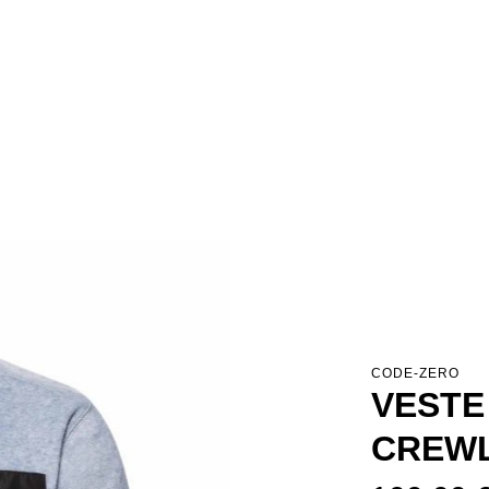
CODE-ZERO
VESTE
CREWL
Prix régulier :