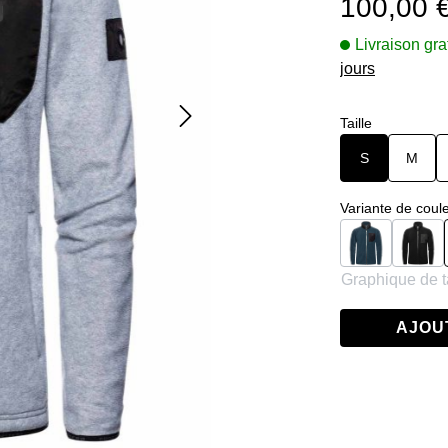
100,00 
Livraison gra
jours
Sélectionnez
Taille
S
M
Sélectionnez
Variante de coul
Navy
Noir
Graphique de ta
AJOU