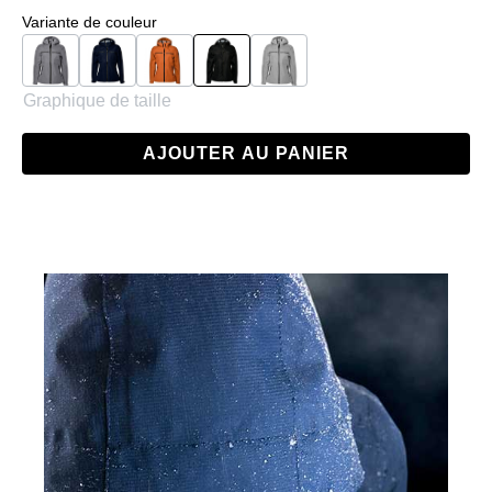
Sélectionnez
Variante de couleur
Charcoal
Navy
Orange
Noir
Gris
Graphique de taille
AJOUTER AU PANIER