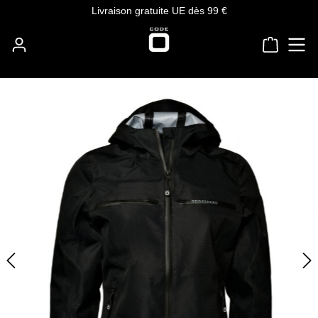
Livraison gratuite UE dès 99 €
Passer au contenu principal
Le panie
Ignorer la galerie d'images