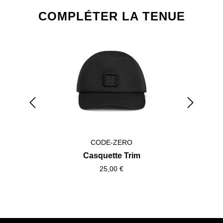
Ignorer la galerie de produits
COMPLÉTER LA TENUE
CODE-ZERO
Casquette Trim
25,00 €