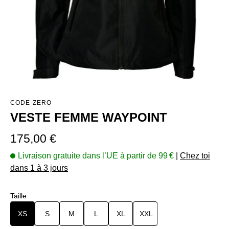
CODE-ZERO
VESTE FEMME WAYPOINT
Prix régulier :
175,00 €
Livraison gratuite dans l’UE à partir de 99 €
|
Chez toi
dans 1 à 3 jours
Sélectionnez
Taille
XS
S
M
L
XL
XXL