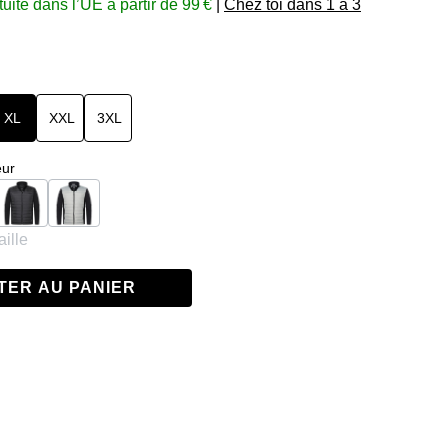
tuite dans l’UE à partir de 99 €
|
Chez toi dans 1 à 3
XL
XXL
3XL
eur
k/Charcoal
Noir
Black/Grey
ille
TER AU PANIER