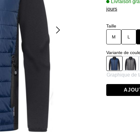
Livraison gra
jours
Sélectionnez
Taille
M
L
Sélectionnez
Variante de coul
Black/Navy
Blac
Graphique de ta
AJOU